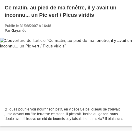
Ce matin, au pied de ma fenêtre, il y avait un
inconnu... un Pic vert / Picus viridis
Publié le 31/08/2007 à 16:48
Par
Gayanée
(cliquez pour le voir nourrir son petit, en vidéo) Ce bel oiseau se trouvait
juste devant ma 'tite terrasse ce matin, il picorait l'herbe du gazon, sans
doute avait-il trouvé un nid de fourmis et y faisait-il une razzia? Il était sur ses
gardes, regardant...