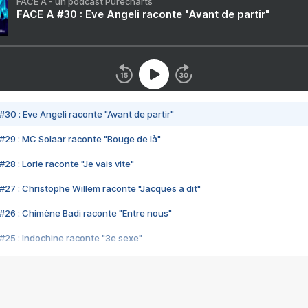
FACE A - un podcast Purecharts
FACE A #30 : Eve Angeli raconte "Avant de partir"
#30 : Eve Angeli raconte "Avant de partir"
#29 : MC Solaar raconte "Bouge de là"
28 : Lorie raconte "Je vais vite"
#27 : Christophe Willem raconte "Jacques a dit"
#26 : Chimène Badi raconte "Entre nous"
#25 : Indochine raconte "3e sexe"
#24 : Zaho raconte "C'est chelou"
#23 : Patrick Bruel raconte "Au café des délices"