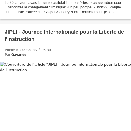
Le 30 janvier, j'avais fait un récapitulatif de mes "Gestes au quotidien pour
lutter contre le changement climatique" (un peu pompeux, non??), calqué
sur une liste trouvée chez Aspen&CherryPlum . Dernièrement, je suis
passée sur le blog 'Flâneries' de...
JIPLI - Journée Internationale pour la Liberté de
l'Instruction
Publié le 26/08/2007 à 06:30
Par
Gayanée