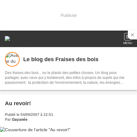
Publicité
MENU
Le blog des Fraises des bois
Des fraises des bois... ou le plaisir des petites choses. Un blog pour
partager, avec ceux qui y tomberont, des infos à propos de sujets qui me
passionnent : la protection de l'environnement, la nature, les énergies
renouvelables, la découverte de soi, la réalisation de produits "maison" :
cuisine, beauté, herboristerie et, bien sûr, les fraises des bois!!
Au revoir!
Publié le 04/09/2007 à 22:51
Par
Gayanée