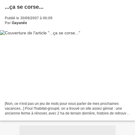
...ça se corse...
Publié le 30/08/2007 à 06:09
Par
Gayanée
[Non, ce n'est pas un jeu de mots pour vous parler de mes prochaines
vacances...] Pour l'habitat-groupé, on a trouvé un site assez génial : une
ancienne ferme à rénover, avec 2 ha de terrain derrière, histoire de retrouver
le contact à la terre : potagers,...