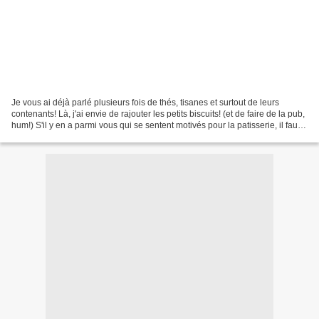
Je vous ai déjà parlé plusieurs fois de thés, tisanes et surtout de leurs
contenants! Là, j'ai envie de rajouter les petits biscuits! (et de faire de la pub,
hum!) S'il y en a parmi vous qui se sentent motivés pour la patisserie, il faut
(par exemple)...