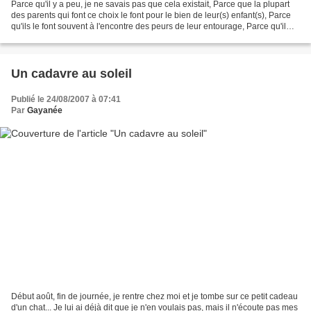
Parce qu'il y a peu, je ne savais pas que cela existait, Parce que la plupart
des parents qui font ce choix le font pour le bien de leur(s) enfant(s), Parce
qu'ils le font souvent à l'encontre des peurs de leur entourage, Parce qu'il
leur faut bien du...
Un cadavre au soleil
Publié le 24/08/2007 à 07:41
Par
Gayanée
Début août, fin de journée, je rentre chez moi et je tombe sur ce petit cadeau
d'un chat... Je lui ai déjà dit que je n'en voulais pas, mais il n'écoute pas mes