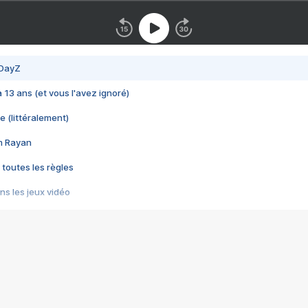
 DayZ
 a 13 ans (et vous l'avez ignoré)
e (littéralement)
im Rayan
 toutes les règles
s les jeux vidéo
us choquant de Rockstar ? - Le scandale BULLY
e plus moche de Steam
du RÊVE tourne au CAUCHEMAR
pendant 8 heures