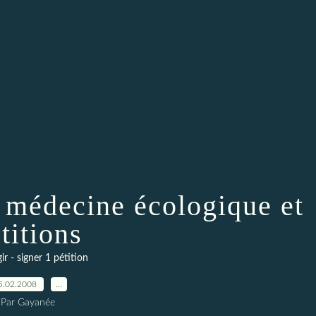
 médecine écologique et
titions
gir - signer 1 pétition
5.02.2008
…
Par Gayanée