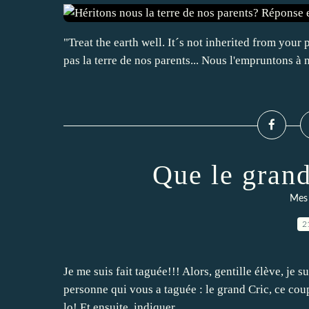
"Treat the earth well. It´s not inherited from your 
pas la terre de nos parents... Nous l'empruntons à 
Que le gran
Mes 
2
Je me suis fait taguée!!! Alors, gentille élève, je s
personne qui vous a taguée : le grand Cric, ce coup-
lo! Et ensuite, indiquer...