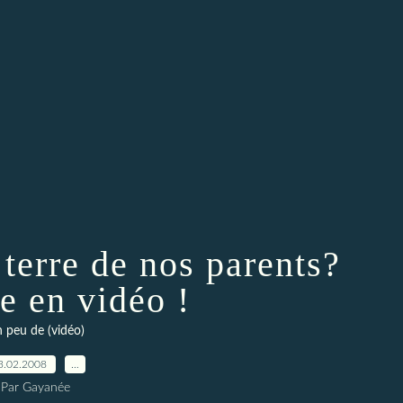
 terre de nos parents?
e en vidéo !
 peu de (vidéo)
3.02.2008
…
Par Gayanée