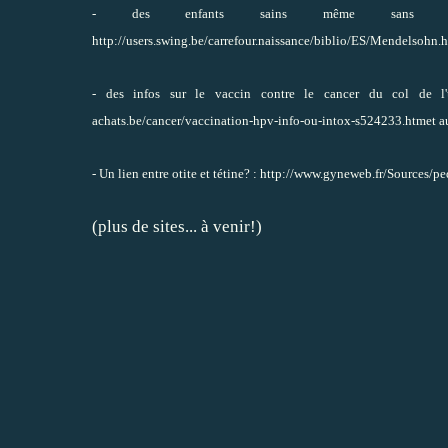
- des enfants sains même sans
http://users.swing.be/carrefour.naissance/biblio/ES/Mend
- des infos sur le vaccin contre le cancer du col de l'
achats.be/cancer/vaccination-hpv-info-ou-intox-s524233.htm
et a
- Un lien entre otite et tétine? :
http://www.gyneweb.fr/Sources/pe
(plus de sites... à venir!)