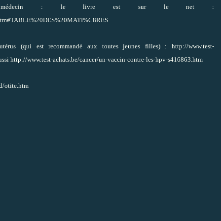
 médecin : le livre est sur le net :
elsohn.htm#TABLE%20DES%20MATI%C8RES
utérus (qui est recommandé aux toutes jeunes filles) :
http://www.test-
ussi
http://www.test-achats.be/cancer/un-vaccin-contre-les-hpv-s416863.htm
d/otite.htm