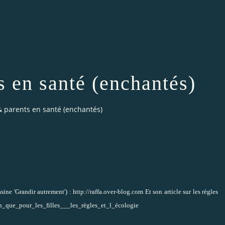
s en santé (enchantés)
& parents en santé (enchantés)
sine 'Grandir autrement') :
http://raffa.over-blog.com
Et son article sur les règles
en_que_pour_les_filles___les_règles_et_l_écologie