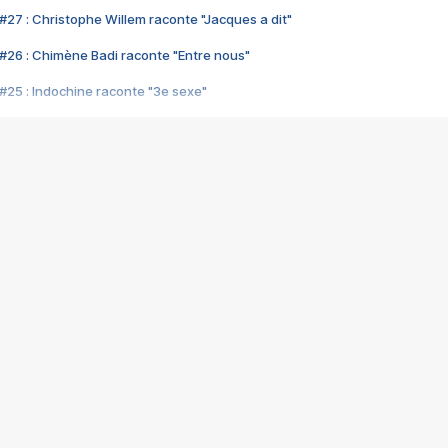
#27 : Christophe Willem raconte "Jacques a dit"
#26 : Chimène Badi raconte "Entre nous"
#25 : Indochine raconte "3e sexe"
#24 : Zaho raconte "C'est chelou"
#23 : Patrick Bruel raconte "Au café des délices"
#22 : Kyo raconte "Le chemin"
#21 : Nolwenn Leroy raconte "Cassé"
#20 : Patrick Hernandez raconte "Born to be alive"
#19 : Lorie raconte "Près de moi"
#18 : Michael Jones raconte "A nos actes manqués" (avec Jean-Jacque
#17 : Khaled raconte "Aïcha"
#16 : Corneille raconte "Parce qu'on vient de loin"