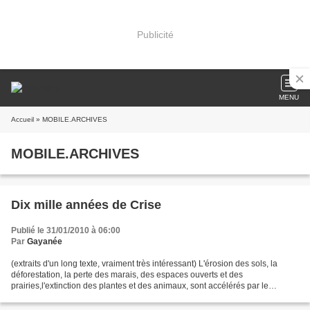
Publicité
MENU
Accueil
» MOBILE.ARCHIVES
MOBILE.ARCHIVES
Dix mille années de Crise
Publié le 31/01/2010 à 06:00
Par
Gayanée
(extraits d'un long texte, vraiment très intéressant) L'érosion des sols, la
déforestation, la perte des marais, des espaces ouverts et des
prairies,l'extinction des plantes et des animaux, sont accélérés par le
doublement de l'humanité toutes les deux...