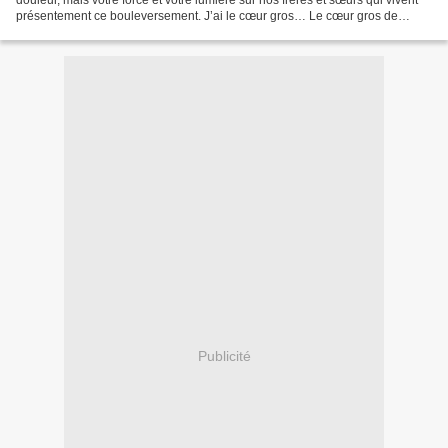
douleur, mais votre force et votre lumière sur nos frères et sœurs qui vivent
présentement ce bouleversement. J’ai le cœur gros… Le cœur gros de
désarroi, mais le coeur gros d’amour...
Publicité