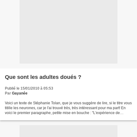
Que sont les adultes doués ?
Publié le 15/01/2010 à 05:53
Par
Gayanée
Voici un texte de Stéphanie Tolan, que je vous suggère de lire, si le titre vous
titille les neurones, car je l'ai trouvé très, très intéressant pour ma part! En
voici le premier paragraphe, petite mise en bouche : "L'expérience de
l'adulte doué est celle...