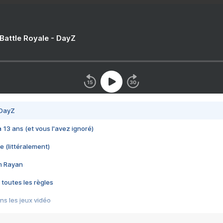
 Battle Royale - DayZ
 DayZ
 a 13 ans (et vous l'avez ignoré)
e (littéralement)
im Rayan
 toutes les règles
s les jeux vidéo
us choquant de Rockstar ? - Le scandale BULLY