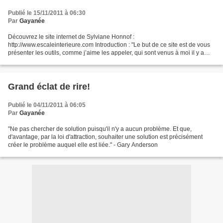
Publié le 15/11/2011 à 06:30
Par
Gayanée
Découvrez le site internet de Sylviane Honnof :
http://www.escaleinterieure.com Introduction : "Le but de ce site est de vous
présenter les outils, comme j’aime les appeler, qui sont venus à moi il y a
une petite dizaine d’années, lorsque je pris conscience...
Grand éclat de rire!
Publié le 04/11/2011 à 06:05
Par
Gayanée
"Ne pas chercher de solution puisqu'il n'y a aucun problème. Et que,
d'avantage, par la loi d'attraction, souhaiter une solution est précisément
créer le problème auquel elle est liée." - Gary Anderson