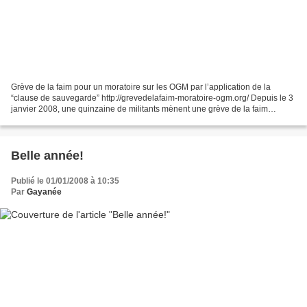
Grève de la faim pour un moratoire sur les OGM par l’application de la
“clause de sauvegarde” http://grevedelafaim-moratoire-ogm.org/ Depuis le 3
janvier 2008, une quinzaine de militants mènent une grève de la faim
illimitée. Ils souhaitent par leur action...
Belle année!
Publié le 01/01/2008 à 10:35
Par
Gayanée