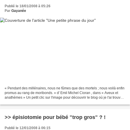
Publié le 18/01/2008 à 05:26
Par
Gayanée
« Pendant des millénaires, nous ne fûmes que des mortels ; nous voilà enfin
promus au rang de moribonds. » d' Emil Michel Cioran , dans « Aveux et
anathèmes » Un petit clic sur l'image pour découvrir le blog où je l'ai trouvée
... un blog d'images splendides......
>> épisiotomie pour bébé "trop gros" ? !
Publié le 12/01/2008 à 06:15