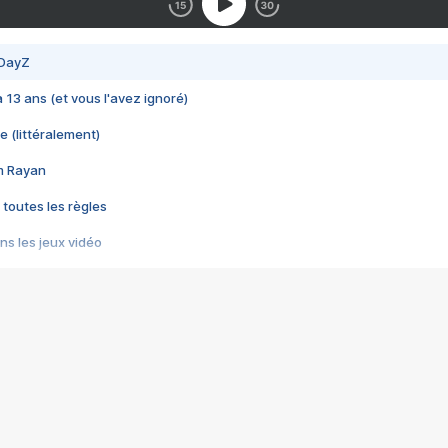
 DayZ
 a 13 ans (et vous l'avez ignoré)
e (littéralement)
im Rayan
 toutes les règles
s les jeux vidéo
us choquant de Rockstar ? - Le scandale BULLY
e plus moche de Steam
du RÊVE tourne au CAUCHEMAR
pendant 8 heures
it… à tort