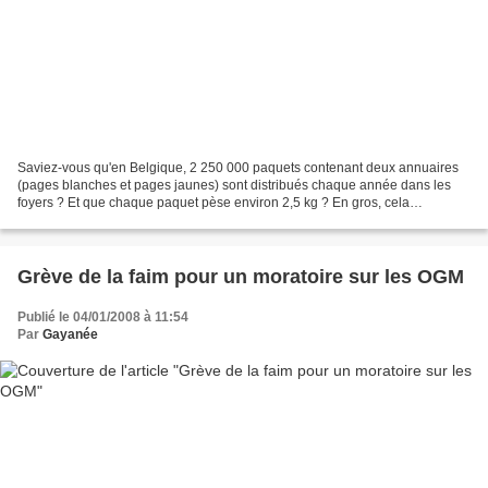
Saviez-vous qu'en Belgique, 2 250 000 paquets contenant deux annuaires
(pages blanches et pages jaunes) sont distribués chaque année dans les
foyers ? Et que chaque paquet pèse environ 2,5 kg ? En gros, cela
représente, tenez-vous bien, 5 625 000 kg de...
Grève de la faim pour un moratoire sur les OGM
Publié le 04/01/2008 à 11:54
Par
Gayanée