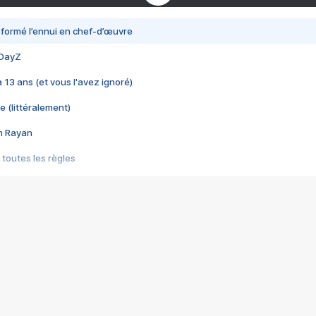
nsformé l’ennui en chef-d’œuvre
 DayZ
 a 13 ans (et vous l'avez ignoré)
e (littéralement)
im Rayan
 toutes les règles
s les jeux vidéo
us choquant de Rockstar ? - Le scandale BULLY
e plus moche de Steam
du RÊVE tourne au CAUCHEMAR
pendant 8 heures
it… à tort