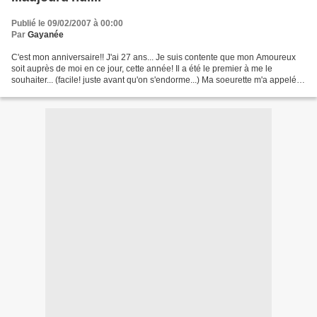
Publié le 09/02/2007 à 00:00
Par
Gayanée
C'est mon anniversaire!! J'ai 27 ans... Je suis contente que mon Amoureux
soit auprès de moi en ce jour, cette année! Il a été le premier à me le
souhaiter... (facile! juste avant qu'on s'endorme...) Ma soeurette m'a appelée
y'a quelques instants, et...