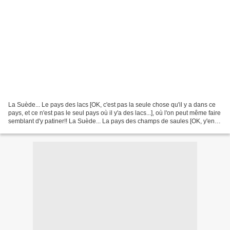
La Suède... Le pays des lacs [OK, c'est pas la seule chose qu'il y a dans ce
pays, et ce n'est pas le seul pays où il y'a des lacs...], où l'on peut même faire
semblant d'y patiner!! La Suède... La pays des champs de saules [OK, y'en
n'a pas que là, mais...