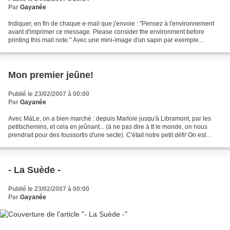
Par
Gayanée
Indiquer, en fin de chaque e-mail que j'envoie : "Pensez à l'environnement
avant d'imprimer ce message. Please consider the environment before
printing this mail note." Avec une mini-image d'un sapin par exemple...
Mon premier jeûne!
Publié le 23/02/2007 à 00:00
Par
Gayanée
Avec MàLe, on a bien marché : depuis Marloie jusqu'à Libramont, par les
petitschemins, et cela en jeûnant... (à ne pas dire à tt le monde, on nous
prendrait pour des foussortis d'une secte). C'était notre petit défi! On est
partis mardi matin et revenus...
- La Suède -
Publié le 23/02/2007 à 00:00
Par
Gayanée