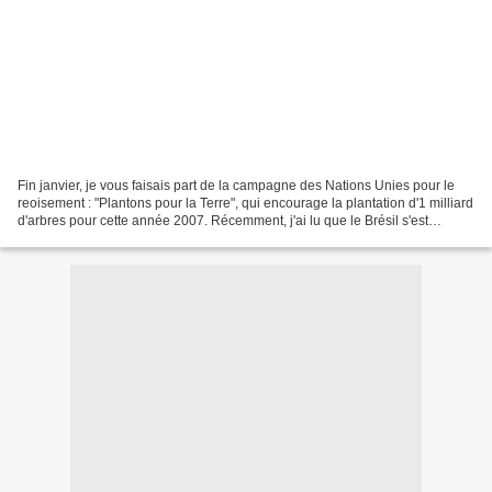
Fin janvier, je vous faisais part de la campagne des Nations Unies pour le
reoisement : "Plantons pour la Terre", qui encourage la plantation d'1 milliard
d'arbres pour cette année 2007. Récemment, j'ai lu que le Brésil s'est
engagé à planter 1/4 de ce...