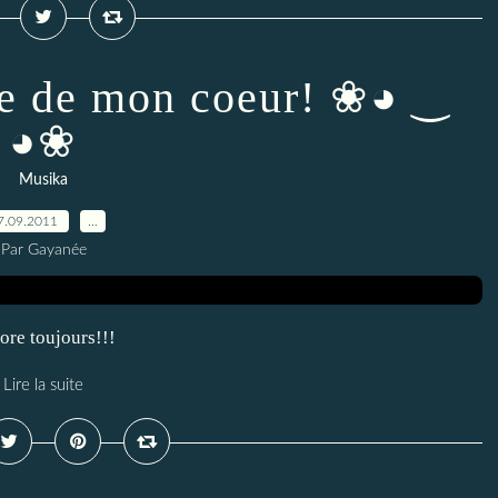
ue de mon coeur! ❀◕ ‿
◕❀
Musika
7.09.2011
…
Par Gayanée
dore toujours!!!
Lire la suite