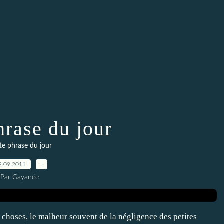
hrase du jour
te phrase du jour
9.09.2011
…
Par Gayanée
s choses, le malheur souvent de la négligence des petites