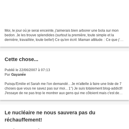
Moi, le jour où je serai enceinte, j'aimerais bien arborer une bola sur mon
bedon. Je les trouve splendides (surtout la première, toute simple et la
dernière, travaillée, toute belle!) Ce qu'en écrit .Maman attitude. : Ce que j’en
sais : Pas grand-chose,...
Cette chose...
Publié le 22/06/2007 à 07:13
Par
Gayanée
Puisqu'Emilie et Sarah me l'on demandé... Je m'attelle à faire une liste de 7
choses que vous ne savez pas sur moi... 1°) Je suis totalement blog-addict!!
J'essaye de ne pas trop le montrer aux gens qui me côtoient mais c'est de
plus en plus difficile...
Le nucléaire ne nous sauvera pas du
réchauffement!