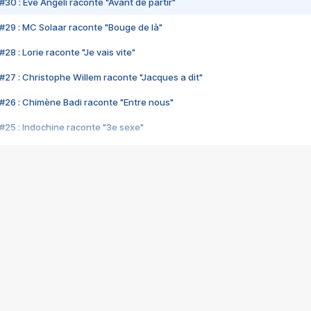
#30 : Eve Angeli raconte "Avant de partir"
#29 : MC Solaar raconte "Bouge de là"
28 : Lorie raconte "Je vais vite"
#27 : Christophe Willem raconte "Jacques a dit"
#26 : Chimène Badi raconte "Entre nous"
#25 : Indochine raconte "3e sexe"
#24 : Zaho raconte "C'est chelou"
#23 : Patrick Bruel raconte "Au café des délices"
#22 : Kyo raconte "Le chemin"
#21 : Nolwenn Leroy raconte "Cassé"
#20 : Patrick Hernandez raconte "Born to be alive"
#19 : Lorie raconte "Près de moi"
#18 : Michael Jones raconte "A nos actes manqués" (avec Jean-Jacque