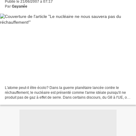
Publié le 21/06/2007 à 07:17
Par
Gayanée
L'atome peut-il être écolo? Dans la guerre planétaire lancée contre le
réchauffement, le nucléaire est présenté comme l'arme idéale puisqu'il ne
produit pas de gaz à effet de serre. Dans certains discours, du G8 à l'UE, on
n'hésite pas à le classer parmi...