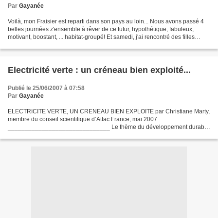
Par
Gayanée
Voilà, mon Fraisier est reparti dans son pays au loin... Nous avons passé 4
belles journées z'ensemble à rêver de ce futur, hypothétique, fabuleux,
motivant, boostant, ... habitat-groupé! Et samedi, j'ai rencontré des filles
grâce au Web! Trop drôle!...
Electricité verte : un créneau bien exploité...
Publié le 25/06/2007 à 07:58
Par
Gayanée
ELECTRICITE VERTE, UN CRENEAU BIEN EXPLOITE par Christiane Marty,
membre du conseil scientifique d’Attac France, mai 2007
______________________________ Le thème du développement durable
était déjà largement utilisé dans les campagnes publicitaires (EDF,...