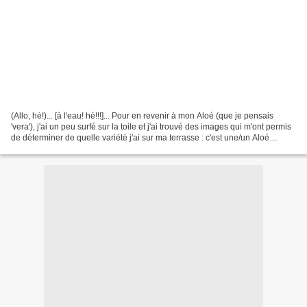
(Allo, hé!)... [à l'eau! hé!!!]... Pour en revenir à mon Aloé (que je pensais
'vera'), j'ai un peu surfé sur la toile et j'ai trouvé des images qui m'ont permis
de déterminer de quelle variété j'ai sur ma terrasse : c'est une/un Aloé
aristata (je me trompe...