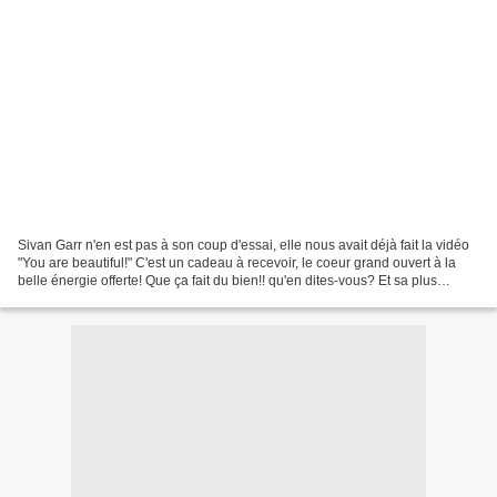
Sivan Garr n'en est pas à son coup d'essai, elle nous avait déjà fait la vidéo
"You are beautiful!" C'est un cadeau à recevoir, le coeur grand ouvert à la
belle énergie offerte! Que ça fait du bien!! qu'en dites-vous? Et sa plus
récente est "I believe...