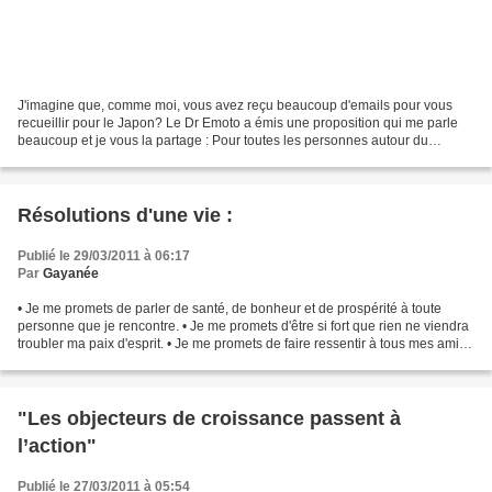
J'imagine que, comme moi, vous avez reçu beaucoup d'emails pour vous
recueillir pour le Japon? Le Dr Emoto a émis une proposition qui me parle
beaucoup et je vous la partage : Pour toutes les personnes autour du
monde, S'il vous plaît, envoyez vos prières...
Résolutions d'une vie :
Publié le 29/03/2011 à 06:17
Par
Gayanée
• Je me promets de parler de santé, de bonheur et de prospérité à toute
personne que je rencontre. • Je me promets d'être si fort que rien ne viendra
troubler ma paix d'esprit. • Je me promets de faire ressentir à tous mes amis
qu'ils ont de grandes valeurs...
"Les objecteurs de croissance passent à
l’action"
Publié le 27/03/2011 à 05:54