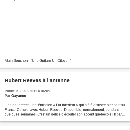
Alain Souchon - "Une Guitare Un Citoyen"
Hubert Reeves à l'antenne
Publié le 23/03/2011 à 06:05
Par
Gayanée
Lien pour réécouter l'émission « For intérieur » qui a été diffusée hier soir sur
France-Culture, avec Hubert Reeves. Disponible, normalement, pendant
quelques semaines. C'est un délice d'écouter son accent québécois!! Il parle
de sa passion pour les...