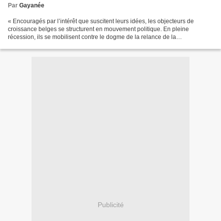
Par
Gayanée
« Encouragés par l’intérêt que suscitent leurs idées, les objecteurs de
croissance belges se structurent en mouvement politique. En pleine
récession, ils se mobilisent contre le dogme de la relance de la
consommation. » Le vif/L’Express a consacré un...
Publicité