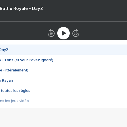
 Battle Royale - DayZ
 DayZ
 a 13 ans (et vous l'avez ignoré)
e (littéralement)
im Rayan
 toutes les règles
s les jeux vidéo
us choquant de Rockstar ? - Le scandale BULLY
e plus moche de Steam