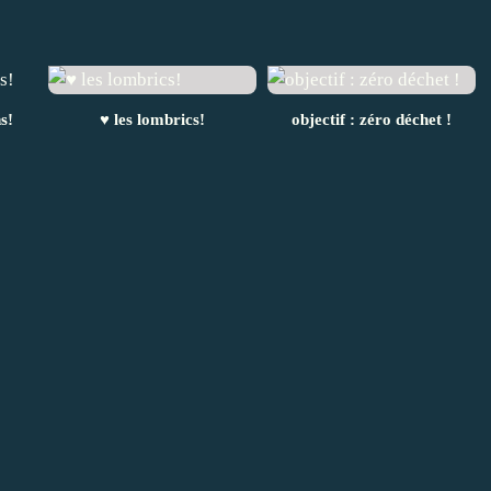
s!
♥ les lombrics!
objectif : zéro déchet !