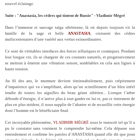
nouvel éclairage.
Suite : "Anastasia, les cèdres qui tintent de Russie" - Vladimir Mégré
Dans l’immense et sauvage taïga sibérienne, là où depuis toujours vit la
famille de la sage et belle
ANASTASIA
, croissent des cèdres
multicentenaires d’une variété aux vertus extraordinaires.
Ce sont de véritables interfaces des forces telluriques et cosmiques. Pendant
leur longue vie, ils se chargent de ces courants naturels, et progressivement
se mettent à émettre une vibration sonore, semblables en cela aux lignes à
haute tension.
Au fil des ans, le murmure devient tintinnabulement, puis crépitement
d’impatience qui va s’amplifiant, alors qu’un scintillement d’un bleu irréel
irradie de toutes les aiguilles du beau géant sibérien... Lorsque l’arbre
déborde d’énergie, il n’arrive plus à tout garder en lui et, par ce tintement de
plus en plus strident, il nous supplie de l’abattre et de recueillir cette énergie
dont l’homme est le bénéficiaire final.
Cet incroyable phénomène,
VLADIMIR MÉGRÉ
nous le transcrit tel qu’il a
pu le constater sans vraiment le comprendre lui-même. Cela dépasse son
entendement et confirme les paroles d’ANASTASIA quand elle dit que pour