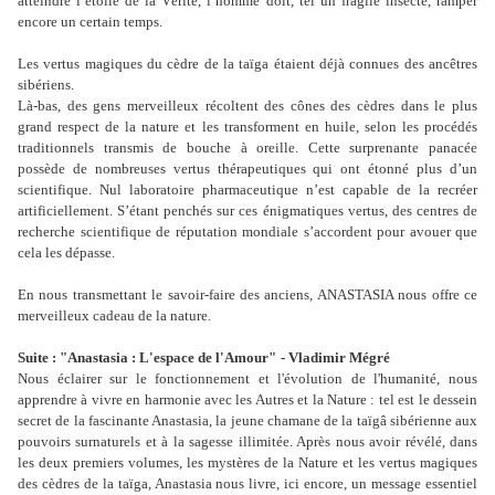
atteindre l’étoile de la Vérité, l’homme doit, tel un fragile insecte, ramper
encore un certain temps.
Les vertus magiques du cèdre de la taïga étaient déjà connues des ancêtres
sibériens.
Là-bas, des gens merveilleux récoltent des cônes des cèdres dans le plus
grand respect de la nature et les transforment en huile, selon les procédés
traditionnels transmis de bouche à oreille. Cette surprenante panacée
possède de nombreuses vertus thérapeutiques qui ont étonné plus d’un
scientifique. Nul laboratoire pharmaceutique n’est capable de la recréer
artificiellement. S’étant penchés sur ces énigmatiques vertus, des centres de
recherche scientifique de réputation mondiale s’accordent pour avouer que
cela les dépasse.
En nous transmettant le savoir-faire des anciens, ANASTASIA nous offre ce
merveilleux cadeau de la nature.
Suite : "Anastasia : L'espace de l'Amour"
- Vladimir Mégré
Nous éclairer sur le fonctionnement et l'évolution de l'humanité, nous
apprendre à vivre en harmonie avec les Autres et la Nature : tel est le dessein
secret de la fascinante Anastasia, la jeune chamane de la taïgâ sibérienne aux
pouvoirs surnaturels et à la sagesse illimitée. Après nous avoir révélé, dans
les deux premiers volumes, les mystères de la Nature et les vertus magiques
des cèdres de la taïga, Anastasia nous livre, ici encore, un message essentiel