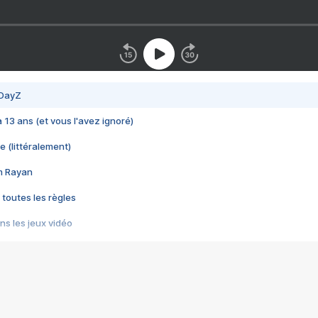
 DayZ
 a 13 ans (et vous l'avez ignoré)
e (littéralement)
im Rayan
 toutes les règles
s les jeux vidéo
us choquant de Rockstar ? - Le scandale BULLY
e plus moche de Steam
du RÊVE tourne au CAUCHEMAR