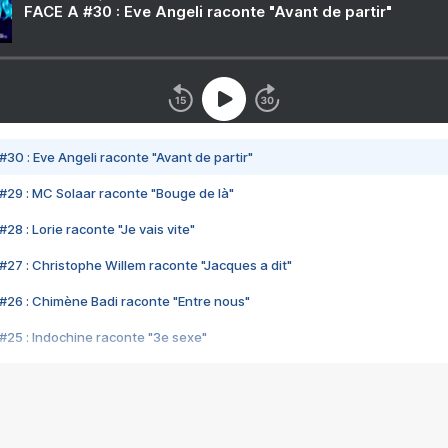
FACE A #30 : Eve Angeli raconte "Avant de partir"
#30 : Eve Angeli raconte "Avant de partir"
#29 : MC Solaar raconte "Bouge de là"
28 : Lorie raconte "Je vais vite"
#27 : Christophe Willem raconte "Jacques a dit"
#26 : Chimène Badi raconte "Entre nous"
#25 : Indochine raconte "3e sexe"
#24 : Zaho raconte "C'est chelou"
#23 : Patrick Bruel raconte "Au café des délices"
#22 : Kyo raconte "Le chemin"