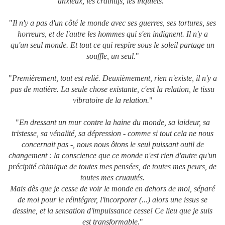
anxieux, les craintifs, les inquiets.
"
"
Il n'y a pas d'un côté le monde avec ses guerres, ses tortures, ses
horreurs, et de l'autre les hommes qui s'en indignent. Il n'y a
qu'un seul monde. Et tout ce qui respire sous le soleil partage un
souffle, un seul.
"
"
Premièrement, tout est relié. Deuxièmement, rien n'existe, il n'y a
pas de matière. La seule chose existante, c'est la relation, le tissu
vibratoire de la relation.
"
"
En dressant un mur contre la haine du monde, sa laideur, sa
tristesse, sa vénalité, sa dépression - comme si tout cela ne nous
concernait pas -, nous nous ôtons le seul puissant outil de
changement : la conscience que ce monde n'est rien d'autre qu'un
précipité chimique de toutes mes pensées, de toutes mes peurs, de
toutes mes cruautés.
Mais dès que je cesse de voir le monde en dehors de moi, séparé
de moi pour le réintégrer, l'incorporer (...) alors une issus se
dessine, et la sensation d'impuissance cesse! Ce lieu que je suis
est transformable.
"