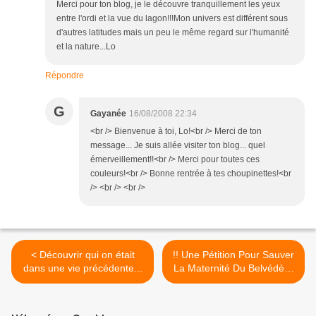
Merci pour ton blog, je le découvre tranquillement les yeux
entre l'ordi et la vue du lagon!!!Mon univers est différent sous
d'autres latitudes mais un peu le même regard sur l'humanité
et la nature...Lo
Répondre
G
Gayanée
16/08/2008 22:34
<br /> Bienvenue à toi, Lo!<br /> Merci de ton
message... Je suis allée visiter ton blog... quel
émerveillement!!<br /> Merci pour toutes ces
couleurs!<br /> Bonne rentrée à tes choupinettes!<br
/> <br /> <br />
< Découvrir qui on était
!! Une Pétition Pour Sauver
dans une vie précédente...
La Maternité Du Belvédère
à Rouen !! >