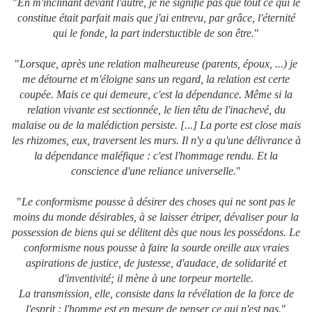
"
En m'inclinant devant l'autre, je ne signifie pas que tout ce qui le
constitue était parfait mais que j'ai entrevu, par grâce, l'éternité
qui le fonde, la part inderstuctible de son être.
"
"
Lorsque, après une relation malheureuse (parents, époux, ...) je
me détourne et m'éloigne sans un regard, la relation est certe
coupée. Mais ce qui demeure, c'est la dépendance. Même si la
relation vivante est sectionnée, le lien têtu de l'inachevé, du
malaise ou de la malédiction persiste. [...] La porte est close mais
les rhizomes, eux, traversent les murs. Il n'y a qu'une délivrance à
la dépendance maléfique : c'est l'hommage rendu. Et la
conscience d'une reliance universelle.
"
"
Le conformisme pousse à désirer des choses qui ne sont pas le
moins du monde désirables, à se laisser étriper, dévaliser pour la
possession de biens qui se délitent dès que nous les possédons. Le
conformisme nous pousse à faire la sourde oreille aux vraies
aspirations de justice, de justesse, d'audace, de solidarité et
d'inventivité; il mène à une torpeur mortelle.
La transmission, elle, consiste dans la révélation de la force de
l'esprit :
l'homme est en mesure de penser ce qui n'est pas.
"