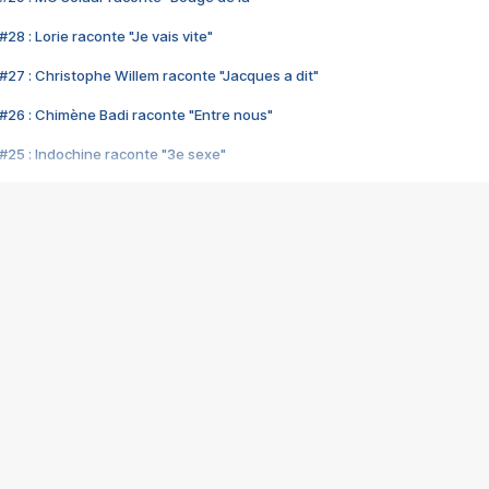
28 : Lorie raconte "Je vais vite"
#27 : Christophe Willem raconte "Jacques a dit"
#26 : Chimène Badi raconte "Entre nous"
#25 : Indochine raconte "3e sexe"
#24 : Zaho raconte "C'est chelou"
#23 : Patrick Bruel raconte "Au café des délices"
#22 : Kyo raconte "Le chemin"
#21 : Nolwenn Leroy raconte "Cassé"
#20 : Patrick Hernandez raconte "Born to be alive"
#19 : Lorie raconte "Près de moi"
#18 : Michael Jones raconte "A nos actes manqués" (avec Jean-Jacque
#17 : Khaled raconte "Aïcha"