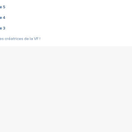
e 5
e 4
e 3
s créatrices de la VF !
e 2
e 1
e Mektoub My Love arrive enfin ! Rencontre avec Shaïn Boumedine et Sal
i : après Toni en famille
elle réalise le bouleversant Dites lui que je l'aime
ais ! Rencontre autour de Vie privée de Rebecca Zlotowski
 de Marguerite, Grave... Rencontre avec Ella Rumpf
 Les Rêveurs, un film intime sur la santé mentale