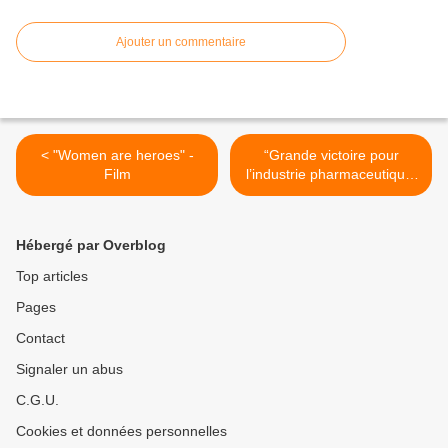
Ajouter un commentaire
< "Women are heroes" -
“Grande victoire pour
Film
l’industrie pharmaceutique,
les plantes médicinales
bientôt interdites dans l’UE
“: propagande,
Hébergé par Overblog
désinformation, enjeux de
pouvoirs autour de
Top articles
l’herboristerie en Europ >
Pages
Contact
Signaler un abus
C.G.U.
Cookies et données personnelles