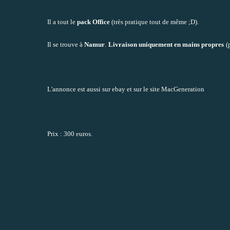
Il a tout le
pack Office
(très pratique tout de même ;D).
Il se trouve à
Namur
.
Livraison uniquement en mains propres
(
L'annonce est aussi sur ebay et sur le site
MacGeneration
Prix : 300 euros.