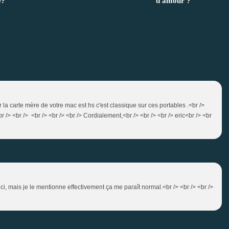
e?
d'amour ?
ar la carte mère de votre mac est hs c'est classique sur ces portables .<br />
r /> <br /> <br /> <br /> <br /> Cordialement,<br /> <br /> <br /> eric<br /> <br
uci, mais je le mentionne effectivement ça me paraît normal.<br /> <br /> <br />