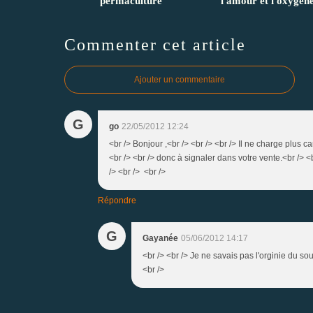
permaculture
l'amour et l'oxygèn
Commenter cet article
Ajouter un commentaire
G
go
22/05/2012 12:24
<br /> Bonjour ,<br /> <br /> <br /> Il ne charge plus c
<br /> <br /> donc à signaler dans votre vente.<br /> <b
/> <br /> <br />
Répondre
G
Gayanée
05/06/2012 14:17
<br /> <br /> Je ne savais pas l'orginie du so
<br />