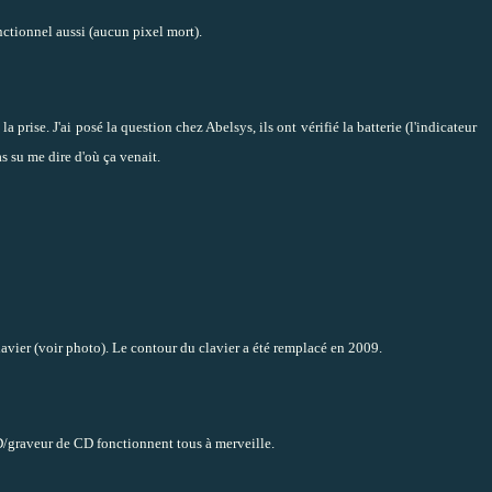
onctionnel aussi (aucun pixel mort).
re la prise. J'ai posé la question chez Abelsys, ils ont vérifié la batterie (
l'indicateur
pas su me dire d'où ça venait.
clavier (voir photo). Le contour du clavier a été remplacé en 2009.
VD/graveur de CD fonctionnent tous à merveille.