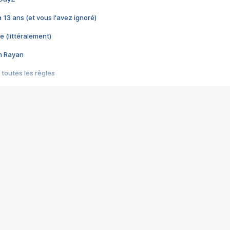
 a 13 ans (et vous l'avez ignoré)
e (littéralement)
im Rayan
 toutes les règles
s les jeux vidéo
us choquant de Rockstar ? - Le scandale BULLY
e plus moche de Steam
du RÊVE tourne au CAUCHEMAR
pendant 8 heures
it… à tort
umiliés par un jeu vidéo
ire - Final Fantasy 8