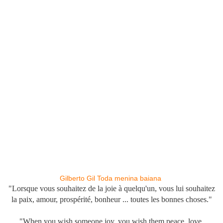
Gilberto Gil Toda menina baiana
"Lorsque vous souhaitez de la joie à quelqu'un, vous lui souhaitez
la paix, amo
ur, prospérité, bonheur ... toutes les bonnes choses."
"When you wish someone joy, you wish them peace, love,