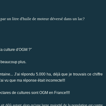
par un litre d'huile de moteur déversé dans un lac?
la culture d'OGM ?"
, beaucoup plus.
ntaine... J'ai répondu 5.000 ha, déjà que je trouvais ce chiffre
'ai vu que ma réponse était incorrecte!!!
ectares de cultures sont OGM en France!!!!
n ait déjà autant alors qu'une large majorité de la population est contre